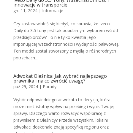
Iveco Daily do 3,5 Tony: Wszechstronność i
innowacje w transporcie
gru 11, 2024
|
Informacje
Czy zastanawiałeś się kiedyś, co sprawia, że Iveco
Daily do 3,5 tony jest tak popularnym wyborem wśród
przedsiębiorców? To nie tylko kwestia jego
imponującej wszechstronności i wydajności paliwowej.
Ten model został stworzony z myślą o różnorodnych
potrzebach...
Adwokat Oleśnica: Jak wybrać najlepszego
prawnika i na co zwrócić uwagę?
paź 29, 2024
|
Porady
Wybór odpowiedniego adwokata to decyzja, która
może mieć istotny wpływ na przebieg i wynik Twojej
sprawy. Dlaczego warto rozważyć współpracę z
prawnikiem z Oleśnicy? Przede wszystkim, lokalni
adwokaci doskonale znają specyfikę regionu oraz