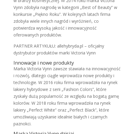
w branży kosmetycznej. W 2014 roku marka Victoria
Vynn zdobyła nagrodę w kategorii „Best of Beauty” w
konkursie „Piękno Roku”. W kolejnych latach firma
zdobyła wiele innych nagród i wyróżnień, co
potwierdza wysoką jakość i innowacyjność
oferowanych produktów.
PARTNER ARTYKUŁU: allehybryda.pl – oficjalny
dystrybutor produktów marki Victoria Vynn
Innowacje i nowe produkty
Marka Victoria Vynn zawsze stawiała na innowacyjność
i rozwój, dlatego ciągle wprowadza nowe produkty i
technologie. W 2016 roku firma wprowadziła na rynek
lakiery hybrydowe z serii „Fashion Colors”, które
zyskały dużą popularność ze względu na bogatą gamę
kolorów. W 2018 roku firma wprowadziła na rynek
lakiery „Perfect White” oraz „Perfect Black”, które
umożliwiają uzyskanie idealnie białych i czarnych
paznokci.
Marka Victoria Vynn dzisiaj