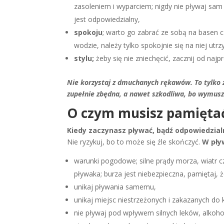
zasoleniem i wyparciem; nigdy nie pływaj sam i
jest odpowiedzialny,
spokoju
; warto go zabrać ze sobą na basen c
wodzie, należy tylko spokojnie się na niej ut
stylu;
żeby się nie zniechęcić, zacznij od naj
Nie korzystaj z dmuchanych rękawów. To tylko 
zupełnie zbędna, a nawet szkodliwa, bo wymusz
O czym musisz pamiętać,
Kiedy zaczynasz pływać, bądź odpowiedzial
Nie ryzykuj, bo to może się źle skończyć.
W pły
warunki pogodowe; silne prądy morza, wiatr 
pływaka; burza jest niebezpieczna, pamiętaj, 
unikaj pływania samemu,
unikaj miejsc niestrzeżonych i zakazanych do k
nie pływaj pod wpływem silnych leków, alkoho