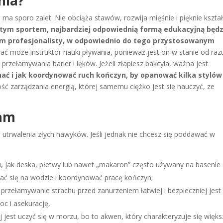
nia?
a sporo zalet. Nie obciąża stawów, rozwija mięśnie i pięknie kształ
 tym sportem, najbardziej odpowiednią formą edukacyjną będz
iem profesjonalisty, w odpowiednio do tego przystosowanym
ać może instruktor nauki pływania, ponieważ jest on w stanie od raz
zełamywania barier i lęków. Jeżeli złapiesz bakcyla, ważna jest
ać i jak koordynować ruch kończyn, by opanować kilka stylów
ć zarządzania energią, której samemu ciężko jest się nauczyć, ze
sam
ko utrwalenia złych nawyków. Jeśli jednak nie chcesz się poddawać w
, jak deska, płetwy lub nawet „makaron” często używany na basenie
mać się na wodzie i koordynować pracę kończyn;
; przełamywanie strachu przed zanurzeniem łatwiej i bezpieczniej jest
oc i asekurację,
iej jest uczyć się w morzu, bo to akwen, który charakteryzuje się więk