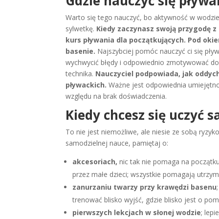
Gdzie nauczyć się pływa
Warto się tego nauczyć, bo aktywność w wodzie m
sylwetkę.
Kiedy zaczynasz swoją przygodę z
kurs pływania dla początkujących. Pod ok
basenie.
Najszybciej pomóc nauczyć ci się pływ
wychwycić błędy i odpowiednio zmotywować do pr
technika.
Nauczyciel podpowiada, jak oddych
pływackich.
Ważne jest odpowiednia umiejętnoś
względu na brak doświadczenia.
Kiedy chcesz się uczyć 
To nie jest niemożliwe, ale niesie ze sobą ryzy
samodzielnej nauce, pamiętaj o:
akcesoriach,
nic tak nie pomaga na początku
przez małe dzieci; wszystkie pomagają utrzy
zanurzaniu twarzy przy krawędzi basenu
trenować blisko wyjść, gdzie blisko jest o pom
pierwszych lekcjach w słonej wodzie
; lep