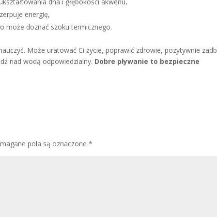
 ukształtowania dna i głębokości akwenu,
zerpuje energię,
iało może doznać szoku termicznego.
 nauczyć. Może uratować Ci życie, poprawić zdrowie, pozytywnie zad
bądź nad wodą odpowiedzialny.
Dobre pływanie to bezpieczne
magane pola są oznaczone
*