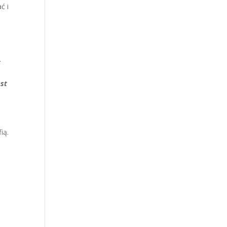
ć i
.
est
ią.