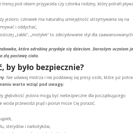
 trenuj pod okiem przyjaciela czy członka rodziny, który potrafi pływa
zy jezioro; człowiek ma naturalną umiejętność utrzymywania się na
rzymywać i oddychać,
prostszej „żabki”, „motylek” to zdecydowanie styl dla zaawansowanych
zabawka, która odrobinę przydaje się dzieciom. Dorosłym uczniom j
a złą postawę ciała.
 by było bezpiecznie?
ny
. Nie udawaj mistrza i nie poddawaj się presji osób, które już potraf
waniu warto wziąć pod uwagę:
czy głębokość jeziora mogą być niebezpieczne dla początkującego
że woda przewodzi prąd i piorun może Cię porazić;
ąpieli,
lu, sterydów i narkotyków,