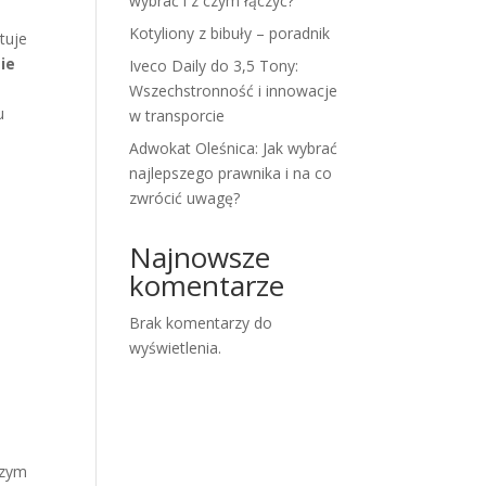
wybrać i z czym łączyć?
Kotyliony z bibuły – poradnik
tuje
ie
Iveco Daily do 3,5 Tony:
Wszechstronność i innowacje
u
w transporcie
Adwokat Oleśnica: Jak wybrać
najlepszego prawnika i na co
zwrócić uwagę?
Najnowsze
komentarze
Brak komentarzy do
wyświetlenia.
szym